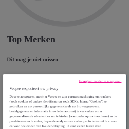
Top Merken
Dit mag je niet missen
Doorgaan zonder te accepteren
Veepee respecteert uw privacy
Door te accepteren, macht u Veepee en zijn partners machtiging om trackers
(zoals cookies of andere identificatoren zoals SDK's, hierna "Cookies") te
gebruiken en uw persoonlijke gegevens (zoals uw browsegegevens,
bestelgegevens en informatie in uw ledenaccount) te verwerken om u
gepersonaliseerde advertenties aan te bieden (waaronder op uw tv-scherm) en de
prestaties ervan te meten, bepaalde analyses van verkoopactiviteiten uit te voeren
en voor doeleinden van fraudebestrijding. U kunt kiezen tussen deze